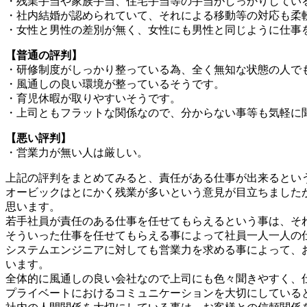
・残業手当や家族手当、住宅手当等の手当がしっかりしてい
・社内結婚が認められていて、それによる移動等の対応も柔
・女性と男性の差別が無く、女性にも男性と同じように仕事
【普通の評判】
・研修制度がしっかり整っている為、全く無知な状態の人で
・風通しの良い環境が整っているそうです。
・育児休暇が取りやすいそうです。
・上司ともフラットな関係なので、分からない事等も気軽に
【悪い評判】
・営業力が無い人は厳しい。
上記の評判をまとめてみると、責任がある仕事が出来るとい
オービックはとにかく残業が多いという意見が目立ちました
思います。
若手社員が責任のある仕事を任せてもらえるという事は、そ
そういった仕事を任せてもらえる事によって社員一人一人の
システムエンジニアに対しても営業力を求める事によって、
います。
全体的に風通しの良い会社なので上司にも色々聞きやすく、
プライベートにおけるコミュニケーションを大切にしている