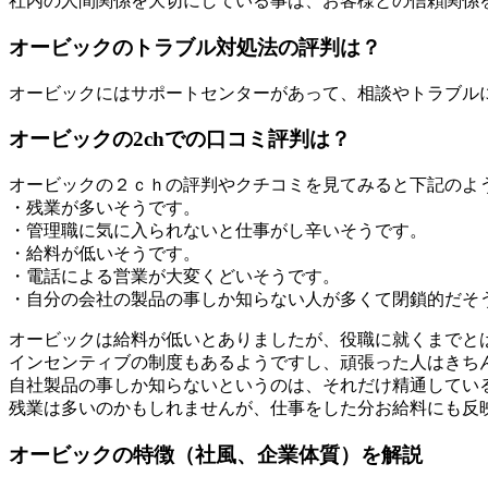
社内の人間関係を大切にしている事は、お客様との信頼関係
オービックのトラブル対処法の評判は？
オービックにはサポートセンターがあって、相談やトラブル
オービックの2chでの口コミ評判は？
オービックの２ｃｈの評判やクチコミを見てみると下記のよ
・残業が多いそうです。
・管理職に気に入られないと仕事がし辛いそうです。
・給料が低いそうです。
・電話による営業が大変くどいそうです。
・自分の会社の製品の事しか知らない人が多くて閉鎖的だそ
オービックは給料が低いとありましたが、役職に就くまでと
インセンティブの制度もあるようですし、頑張った人はきち
自社製品の事しか知らないというのは、それだけ精通してい
残業は多いのかもしれませんが、仕事をした分お給料にも反
オービックの特徴（社風、企業体質）を解説