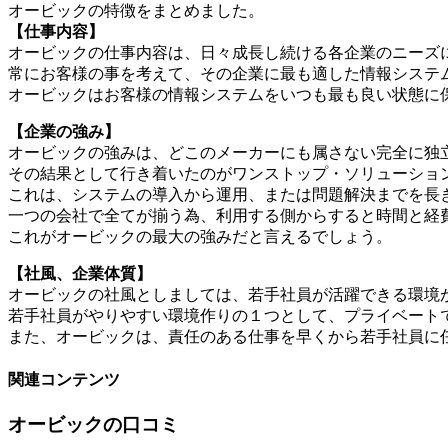
オービックの特徴をまとめました。
【仕事内容】
オービックの仕事内容は、日々成長し続ける各企業のニーズ
常にお客様の事を考えて、その企業に最も適した情報システ
オービックはお客様の情報システムをいつも最も良い状態に
【企業の強み】
オービックの強みは、どこのメーカーにも属さない完全に独
その結果として行き着いたのがワンストップ・ソリューショ
これは、システムの導入から運用、または問題解決までを長
一つの会社で全てが揃う為、利用する側からすると時間と経
これがオービックの最大の強みだと言えるでしょう。
【社風、企業体質】
オービックの社風としましては、若手社員が活躍できる環境
若手社員がやりやすい環境作りの１つとして、プライベート
また、オービックは、責任のある仕事を早くから若手社員に
関連コンテンツ
オービックの口コミ