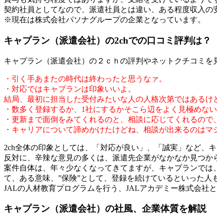
契約社員としてなので、派遣社員とは違い、ある程度収入の
※現在は株式会社パソナグループの企業となっています。
キャプラン（派遣会社）の2chでの口コミ評判は？
キャプラン（派遣会社）の２ｃｈの評判やネットクチコミを
・引く手あまたの時代は終わったと思うなァ。
・対応ではキャプランは印象いいよ。
結局、最初に担当した受付みたいな人の人格次第ではあるけ
・数多く登録するか、1社にするかそこら辺をよく見極めな
・更新まで面倒をみてくれるのと、相談に応じてくれるので
・キャリアについて諦めかけたけどね、相談が出来るのはマ
2ch全体の印象としては、「対応が良い」、「誠実」など、
反対に、辛辣な意見の多くは、派遣先企業がなかなか見つから
案件自体は、年々少なくなってきてますが、キャプランでは、
て、ある意味、”保険”として、登録を続けているといった人
JALの人材教育プログラムを行う、JALアカデミー株式会社
キャプラン（派遣会社）の社風、企業体質を解説