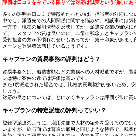
評価は口コミをみている限りでは対応は誠実という傾向にあ
多くの評判や口コミで特徴的だったのは、担当者の対応につ
中でも、派遣先での人間関係に関する悩みや、相談事には気
一方で、現在の雇用情勢を反映してか、派遣先企業の確保に
で、「スタッフの質は良いのに、非常に残念」とキャプラン
受付担当の方が不慣れなせいもあってか、第一印象があまり
メージを登録者は感じているようです。
キャプランの貿易事務の評判はどう？
貿易事務とは、船積書類などの業務への人材派遣ですが、貿
ンは特に案件の数では評価は高いです。
また1度派遣された場合では、比較的長期契約が多いため、
しょう。
対応の良さについては、とにかくキャプランは評価が常に高
キャプランの特定派遣の評判っていい？
登録型派遣のように、雇用先側で人材の紹介を受けるのでは
いますが、給与面では普通の雇用と同じような待遇で、残業
賞与も気持ち程度ではありますが、支給を受けているようで