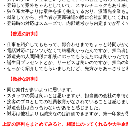
・登録して案外ちゃんとしていて、スキルチェックもあり感
・独立系大手よりは案件を多く抱えてるおり、派遣先企業も
・就業してから、担当者が更新確認の際に会社訪問してくれ
・登録時の対応はスムーズで、内部選考から内定までが早く
【普通の評判】
・仕事を紹介してもらって、顔合わせまでちょっと時間がか
・電話対応にはソツがなくて結構良かったんですが、担当者
・派遣先の人間関係に相談にのってもらえたのは良かったで
・誕生日プレゼントとか、サービスは良いのですが、担当の
・せっかく紹介してもらいましたけど、先方からあっさりと
【微妙な評判】
・同じ案件が多いように思います。
・スタッフの質は良いとは思いますが、担当側の会社の事情
・接客のプロとしての社員教育がなされていることは感じま
・派遣会社は合う合わないがあると感じました。
・対応は他社よりも誠実なのは評価できますが、第一印象が
上記の評判をまとめてみると、相談にのってくれるや大手企