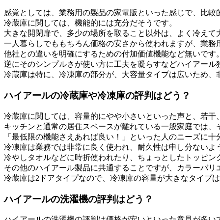
感覚としては、業務用の製品の家電版といった感じで、比較
冷蔵庫に関しては、機能的には充分だそうです。
大きな開閉扉で、多少の場所を取ること以外は、よく冷えて
一人暮らしでももちろん価格の安さから使われますが、業務
他社との違いを明確にするための付加価値機能など無いです
逆にそのシンプルさが使い方に工夫を凝らすなどハイアール
冷蔵庫は特に、冷凍庫の部分が、大容量タイプは広いため、
ハイアールの冷蔵庫や冷凍庫の評判はどう？
冷蔵庫に関しては、容量的にやや小さいといった声と、若干
キッチンと通常の居住スペースが離れている一般家庭では、
「最低限の機能さえあれば良い！」といった人のニーズに十
冷凍庫は業務では非常に良く使われ、耐久性は申し分ないよ
冷やしタオルなどに時折使われたり、ちょっとしたトッピン
その他のハイアール製品に共通することですが、カラーバリ
冷蔵庫は2ドアタイプなので、冷凍庫の容量が大きなタイプ
ハイアールの洗濯機の評判はどう？
ハイアールの洗濯機の評判は価格が安いといった意見が多い