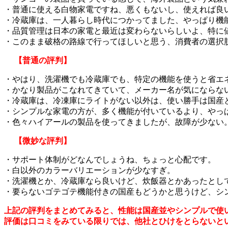
・普通に使える白物家電ですね、悪くもないし、使えれば良
・冷蔵庫は、一人暮らし時代につかってました、やっぱり機
・品質管理は日本の家電と最近は変わらないらしいよ、特に
・このまま破格の路線で行ってほしいと思う、消費者の選択
【普通の評判】
・やはり、洗濯機でも冷蔵庫でも、特定の機能を使うと省エ
・かなり製品がこなれてきていて、メーカー名が気にならな
・冷蔵庫は、冷凍庫にライトがない以外は、使い勝手は国産
・シンプルな家電の方が、多く機能が付いているより、やっ
・色々ハイアールの製品を使ってきましたが、故障が少ない
【微妙な評判】
・サポート体制がどなんでしょうね、ちょっと心配です。
・白以外のカラーバリエーションが少なすぎ。
・洗濯機とか、冷蔵庫なら良いけど、炊飯器とかあったとし
・要らないゴテゴテ機能付きの国産もどうかと思うけど、シ
上記の評判をまとめてみると、性能は国産並やシンプルで使
評価は口コミをみている限りでは、他社とひけをとらないと