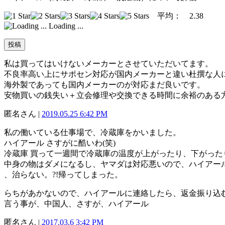
平均：
2.38
Loading ...
私は買ってはいけないメーカーとさせていただいてます。
不良率高い上にサポセン対応が国内メーカーと違い杜撰な人
海外製であっても国内メーカーのが対応まだ良いです。
安物買いの銭失い＋立会修理や交換できる時間に余裕のある
匿名さん |
2019.05.25 6:42 PM
私の働いている仕事場で、冷蔵庫をかいました。
ハイアール さすがに酷いわ(笑)
冷蔵庫 買って一週間で冷蔵庫の温度が上がったり、下がった
中身の物はダメになるし、ヤマダは対応悪いので、ハイアー
、治らない。?!帰ってしまった。
らちがあかないので、ハイアールに連絡したら、返金振り込
言う事が、中国人、さすが、ハイアール
匿名さん |
2017.03.6 3:42 PM