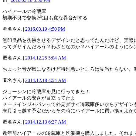
ｍ |
2016.05.18 3:56 PM
ハイアールの冷蔵庫
初期不良で交換2代目も変な異音がする
匿名さん |
2016.03.19 4:50 PM
無印良品を彷彿させるデザインだと思ってたんだけど、実際
ってダサイんだろう？わざとなのか？ハイアールのようにシ
匿名さん |
2014.12.25 5:04 AM
ちょっと音が気になるけど特別悪いところは見当たらない。
匿名さん |
2014.12.18 4:54 AM
ジョーシンに冷蔵庫を見に行ってきた！
ハイアールの安さが目立ってたよ
メードインジャパンって外見ダサイ冷蔵庫多いからデザイン
来月引っ越す予定だからその時にハイアールに買い換えよか
匿名さん |
2014.12.13 6:27 AM
数年前ハイアールの冷蔵庫と洗濯機を購入しました。それま