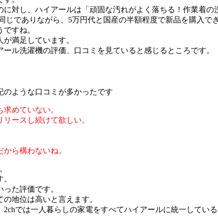
のに対し、ハイアールは「頑固な汚れがよく落ちる！作業着の
と同じでありながら、5万円代と国産の半額程度で新品を購入で
うですね。
人が満足しています。
アール洗濯機の評価、口コミを見ていると感じるところです。
記のような口コミが多かったです
も求めていない。
リリースし続けて欲しい。
だから構わないね。
。
す。
いった評価です。
ての地位は高いと言えます。
2chでは一人暮らしの家電をすべてハイアールに統一してい