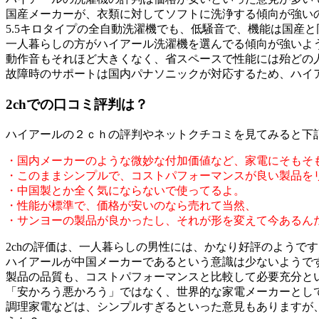
国産メーカーが、衣類に対してソフトに洗浄する傾向が強い
5.5キロタイプの全自動洗濯機でも、低騒音で、機能は国産
一人暮らしの方がハイアール洗濯機を選んでる傾向が強いよ
動作音もそれほど大きくなく、省スペースで性能には殆どの
故障時のサポートは国内パナソニックが対応するため、ハイ
2chでの口コミ評判は？
ハイアールの２ｃｈの評判やネットクチコミを見てみると下
・国内メーカーのような微妙な付加価値など、家電にそもそ
・このままシンプルで、コストパフォーマンスが良い製品を
・中国製とか全く気にならないで使ってるよ。
・性能が標準で、価格が安いのなら売れて当然、
・サンヨーの製品が良かったし、それが形を変えて今あるん
2chの評価は、一人暮らしの男性には、かなり好評のようです
ハイアールが中国メーカーであるという意識は少ないようで
製品の品質も、コストパフォーマンスと比較して必要充分と
「安かろう悪かろう」ではなく、世界的な家電メーカーとし
調理家電などは、シンプルすぎるといった意見もありますが、