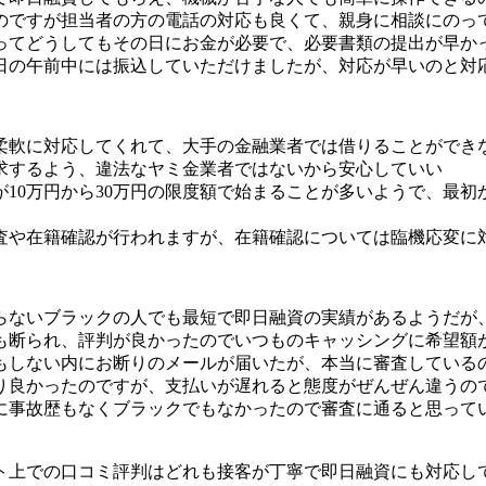
のですが担当者の方の電話の対応も良くて、親身に相談にのっ
ってどうしてもその日にお金が必要で、必要書類の提出が早か
日の午前中には振込していただけましたが、対応が早いのと対
柔軟に対応してくれて、大手の金融業者では借りることができ
求するよう、違法なヤミ金業者ではないから安心していい
が10万円から30万円の限度額で始まることが多いようで、最初
査や在籍確認が行われますが、在籍確認については臨機応変に
らないブラックの人でも最短で即日融資の実績があるようだが
断られ、評判が良かったのでいつものキャッシングに希望額が
分もしない内にお断りのメールが届いたが、本当に審査している
り良かったのですが、支払いが遅れると態度がぜんぜん違うの
去に事故歴もなくブラックでもなかったので審査に通ると思って
ト上での口コミ評判はどれも接客が丁寧で即日融資にも対応し