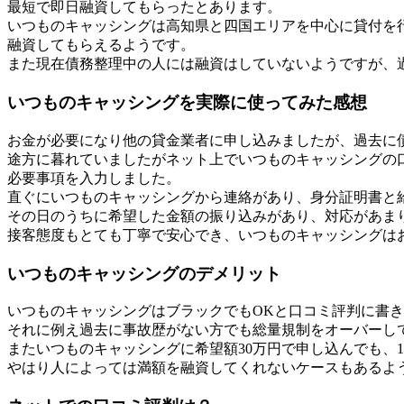
最短で即日融資してもらったとあります。
いつものキャッシングは高知県と四国エリアを中心に貸付を
融資してもらえるようです。
また現在債務整理中の人には融資はしていないようですが、
いつものキャッシングを実際に使ってみた感想
お金が必要になり他の貸金業者に申し込みましたが、過去に
途方に暮れていましたがネット上でいつものキャッシングの
必要事項を入力しました。
直ぐにいつものキャッシングから連絡があり、身分証明書と
その日のうちに希望した金額の振り込みがあり、対応があま
接客態度もとても丁寧で安心でき、いつものキャッシングは
いつものキャッシングのデメリット
いつものキャッシングはブラックでもOKと口コミ評判に書き
それに例え過去に事故歴がない方でも総量規制をオーバーし
またいつものキャッシングに希望額30万円で申し込んでも、
やはり人によっては満額を融資してくれないケースもあるよ