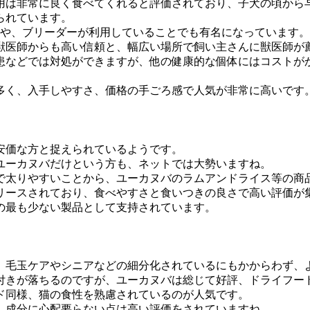
用は非常に良く食べてくれると評価されており、子犬の頃から
られています。
んや、ブリーダーが利用していることでも有名になっています。
獣医師からも高い信頼と、幅広い場所で飼い主さんに獣医師が
患などでは対処ができますが、他の健康的な個体にはコストが
多く、入手しやすさ、価格の手ごろ感で人気が非常に高いです
安価な方と捉えられているようです。
ユーカヌバだけという方も、ネットでは大勢いますね。
で太りやすいことから、ユーカヌバのラムアンドライス等の商
リースされており、食べやすさと食いつきの良さで高い評価が
の最も少ない製品として支持されています。
、毛玉ケアやシニアなどの細分化されているにもかからわず、
付きが落ちるのですが、ユーカヌバは総じて好評、ドライフー
ド同様、猫の食性を熟慮されているのが人気です。
、成分に心配要らない点は高い評価をされていますね。