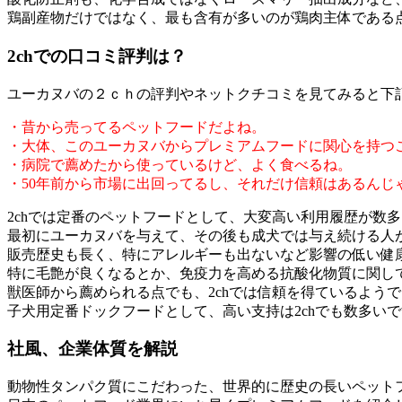
鶏副産物だけではなく、最も含有が多いのが鶏肉主体である
2chでの口コミ評判は？
ユーカヌバの２ｃｈの評判やネットクチコミを見てみると下
・昔から売ってるペットフードだよね。
・大体、このユーカヌバからプレミアムフードに関心を持つ
・病院で薦めたから使っているけど、よく食べるね。
・50年前から市場に出回ってるし、それだけ信頼はあるんじ
2chでは定番のペットフードとして、大変高い利用履歴が数
最初にユーカヌバを与えて、その後も成犬では与え続ける人が
販売歴史も長く、特にアレルギーも出ないなど影響の低い健康
特に毛艶が良くなるとか、免疫力を高める抗酸化物質に関して
獣医師から薦められる点でも、2chでは信頼を得ているよう
子犬用定番ドックフードとして、高い支持は2chでも数多い
社風、企業体質を解説
動物性タンパク質にこだわった、世界的に歴史の長いペット