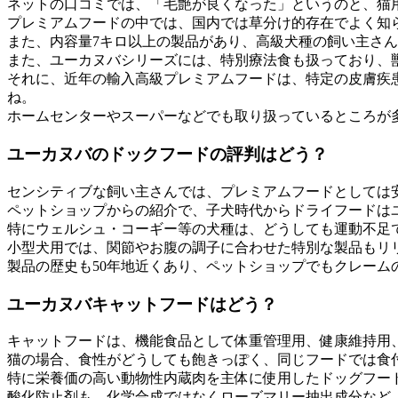
ネットの口コミでは、「毛艶が良くなった」というのと、猫
プレミアムフードの中では、国内では草分け的存在でよく知
また、内容量7キロ以上の製品があり、高級犬種の飼い主さ
また、ユーカヌバシリーズには、特別療法食も扱っており、
それに、近年の輸入高級プレミアムフードは、特定の皮膚疾
ね。
ホームセンターやスーパーなどでも取り扱っているところが
ユーカヌバのドックフードの評判はどう？
センシティブな飼い主さんでは、プレミアムフードとしては
ペットショップからの紹介で、子犬時代からドライフードは
特にウェルシュ・コーギー等の犬種は、どうしても運動不足
小型犬用では、関節やお腹の調子に合わせた特別な製品もリ
製品の歴史も50年地近くあり、ペットショップでもクレーム
ユーカヌバキャットフードはどう？
キャットフードは、機能食品として体重管理用、健康維持用
猫の場合、食性がどうしても飽きっぽく、同じフードでは食
特に栄養価の高い動物性内蔵肉を主体に使用したドッグフー
酸化防止剤も、化学合成ではなくローズマリー抽出成分など