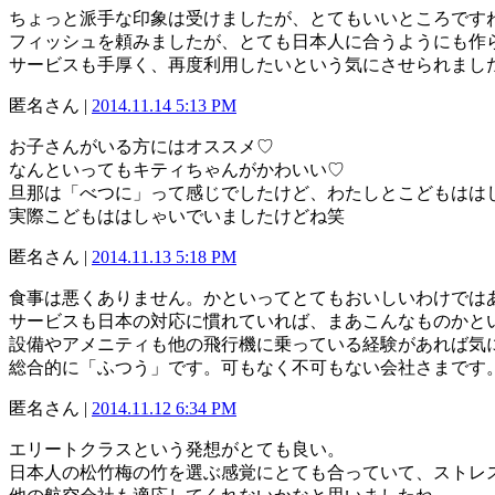
ちょっと派手な印象は受けましたが、とてもいいところです
フィッシュを頼みましたが、とても日本人に合うようにも作
サービスも手厚く、再度利用したいという気にさせられまし
匿名さん |
2014.11.14 5:13 PM
お子さんがいる方にはオススメ♡
なんといってもキティちゃんがかわいい♡
旦那は「べつに」って感じでしたけど、わたしとこどもはは
実際こどもははしゃいでいましたけどね笑
匿名さん |
2014.11.13 5:18 PM
食事は悪くありません。かといってとてもおいしいわけでは
サービスも日本の対応に慣れていれば、まあこんなものかと
設備やアメニティも他の飛行機に乗っている経験があれば気
総合的に「ふつう」です。可もなく不可もない会社さまです
匿名さん |
2014.11.12 6:34 PM
エリートクラスという発想がとても良い。
日本人の松竹梅の竹を選ぶ感覚にとても合っていて、ストレ