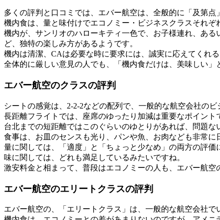
多くの評判と口コミでは、エバー航空は、全般的に「及第点
機内食は、量と味付けでエコノミー・ビジネスクラスそれぞ
機内が、サンリオのハローキティ一色で、お子様連れ、ある
ど、独特の楽しみ方があるようです。
機内は清潔、CAは必要な時に要求には、誠実に応えてくれ
全体的に厳しい意見の人でも、「機内食だけは、美味しい」
エバー航空のクラスの評判
シートの感覚は、2-2-2などの配列で、一般的な航空会社
長距離フライトでは、座席のゆったり加減は重要なポイント
台北までの短距離ではこのぐらいのゆとりがあれば、問題な
食事は、お皿のセンスも光り、パンや魚、お肉なども非常に
量に関しては、「適度」と「ちょっと少なめ」の両方の評価
味に関しては、どれも満足しているみたいですね。
激安料金と相まって、普段はエコノミーの人も、エバー航空
エバー航空のエリートクラスの評判
エバー航空の、「エリートクラス」は、一般的な航空会社で
機内食は、エコノミーとの差があまりないのですが、アメニ