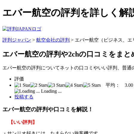
エバー航空の評判を詳しく解説
評判ジャパン
>
航空会社の評判
> エバー航空（ビジネス、エ
エバー航空の評判
や2chの口コミをま
エバー航空の評判についてネットの口コミやいい評判、普通
評価
平均：
3.00
Loading ...
投稿する
エバー航空の評判や口コミを解説！
【いい評判】
・サンリオ好きには、たまらない旅客機です。