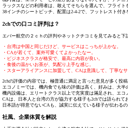
ラックスなどの利用者は、敢えてそちらを選んで、フライト
38インチのシートピッチ、配置は2-4-2で、フットレスト
2chでの口コミ評判は？
エバー航空の２ｃｈの評判やネットクチコミを見てみると下
・台湾は中国と同じだけど、サービスはこっちが上かな。
・CAが若くて、案外可愛くてよかったなー。
・ビジネスクラスが格安で、最高に内容が良い。
・食後の温かいお茶が、気配り上手な感じ。
・スターアライアンスに加盟して、CAは意識して、丁寧な
2chの評価の内容では、極普通に満足と言った意見が多く投
エコノミーでは、機内食でも味の評価は高く、好みは、大半の
機内設備は、エリートクラス以上で充実度は滿足され、エコノ
CAは、日本人と台湾の方が協力する様子も2chでは語られ
日本語が得意でないCAも、誠実に伝えている様子が伝わる
社風、企業体質を解説