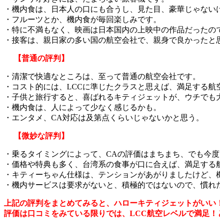
・機内食は、日本人の口にも合うし、見た目、豪華じゃない
・フルーツとか、機内食が毎回楽しみです。
・特に不満もなく、映画は日本国内の上映中の作品だったの
・接客は、親日家の多い国の航空会社で、親身で良かったと
【普通の評判】
・清潔で快適なところは、至って普通の航空会社です。
・コスト的には、LCCに準じたクラスと思えば、満足する航
・子供と旅行すると、喜ばれるキティジェットが、ウチでも
・機内食は、人によって少なく感じるかも。
・エンタメ、CA対応は及第点くらいじゃないかと思う。
【微妙な評判】
・乗るタイミングによって、CAの評価はまちまち、でも今
・価格や特典も多く、台湾系の食事が口に合えば、満足する
・キティーちゃん仕様は、テンションがあがりましたけど、
・機内サービスは要求がないと、積極的ではないので、慣れ
上記の評判をまとめてみると、ハローキティジェットがいい
評価は口コミをみている限りでは、LCC航空レベルで満足！