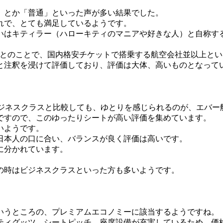
」とか「普通」といった声が多い結果でした。
れで、とても満足しているようです。
いはキティラー（ハローキティのマニアや好きな人）と自称す
るとのことで、国内格安チケットで搭乗する航空会社並以上と
と注釈を浸けて評価しており、評価は大体、高いものとなって
のビジネスクラスと比較しても、ゆとりを感じられるのが、エバ
ですので、このゆったりシートが高い評価を集めています。
いようです。
日本人の口に合い、バランスが良く評価は高いです。
に分かれています。
の時はビジネスクラスといった方も多いようです。
いうところの、プレミアムエコノミーに該当するようですね。
ティグッツ、シートピッチ、座席設備が充実しているため、価