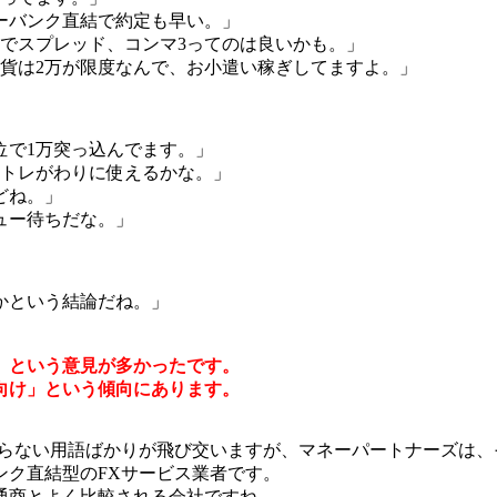
ーバンク直結で約定も早い。」
0でスプレッド、コンマ3ってのは良いかも。」
通貨は2万が限度なんで、お小遣い稼ぎしてますよ。」
位で1万突っ込んでます。」
ストレがわりに使えるかな。」
どね。」
ュー待ちだな。」
かという結論だね。」
」という意見が多かったです。
向け」という傾向にあります。
からない用語ばかりが飛び交いますが、マネーパートナーズは
ンク直結型のFXサービス業者です。
通商とよく比較される会社ですね。