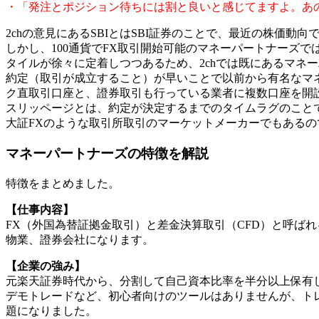
・「発注とポジション待ちには割と良いと感じてますよ。あ
2chの意見にあるSBIとはSBI証券のことで、最近の株価
しかし、100通貨でFX取引開始可能のマネーパートナーズ
タイルが徐々に定着しつつあるため、2chでは既にあるマネ
約定（取引が成立すること）が早いことで以前から有名なマネ
ク直取引口座と、證券取引も行っている業者に複数口座を開
スリッページとは、約定が決定するまでのタイムラグのこと
大証FXのような取引所取引のマーケットメーカーでもあるの
マネーパートナーズの特徴を解説
特徴をまとめました。
【仕事内容】
FX（外国為替証拠金取引）と差金決算取引（CFD）と呼ば
物業、證券会社になります。
【企業の強み】
元楽天証券時代から、分割して自己資本比率を半分以上保有
デモトレードなど、初心者向けのツールはありませんが、トレ
題になりました。