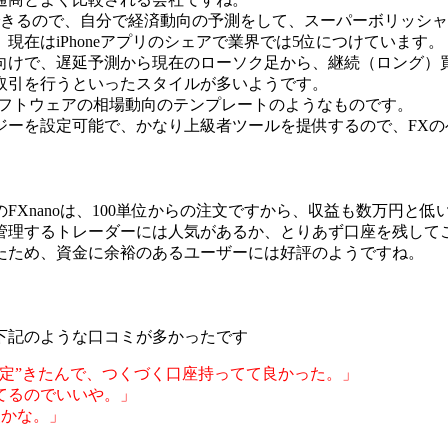
できるので、自分で経済動向の予測をして、スーパーボリッシ
在はiPhoneアプリのシェアで業界では5位につけています。
向けで、遅延予測から現在のローソク足から、継続（ロング）
取引を行うといったスタイルが多いようです。
ソフトウェアの相場動向のテンプレートのようなものです。
ジーを設定可能で、かなり上級者ツールを提供するので、FX
nanoは、100単位からの注文ですから、収益も数万円と低いので
管理するトレーダーには人気があるか、とりあず口座を残して
たため、資金に余裕のあるユーザーには好評のようですね。
下記のような口コミが多かったです
定”きたんで、つくづく口座持ってて良かった。」
てるのでいいや。」
点かな。」