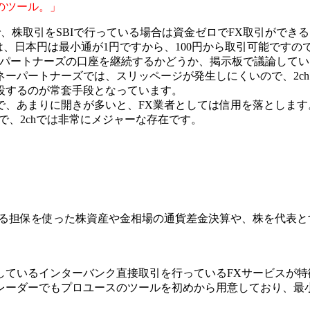
のツール。」
動向で、株取引をSBIで行っている場合は資金ゼロでFX取引がで
では、日本円は最小通が1円ですから、100円から取引可能です
ーパートナーズの口座を継続するかどうか、掲示板で議論して
ーパートナーズでは、スリッページが発生しにくいので、2c
設するのが常套手段となっています。
で、あまりに開きが多いと、FX業者としては信用を落とします
で、2chでは非常にメジャーな存在です。
れる担保を使った株資産や金相場の通貨差金決算や、株を代表
しているインターバンク直接取引を行っているFXサービスが特
ーダーでもプロユースのツールを初めから用意しており、最小取引