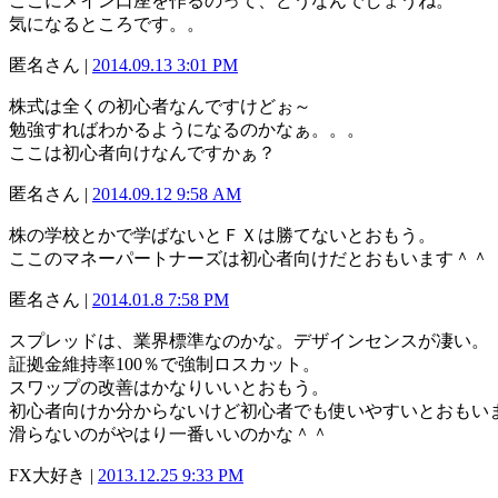
ここにメイン口座を作るのって、どうなんでしょうね。
気になるところです。。
匿名さん |
2014.09.13 3:01 PM
株式は全くの初心者なんですけどぉ～
勉強すればわかるようになるのかなぁ。。。
ここは初心者向けなんですかぁ？
匿名さん |
2014.09.12 9:58 AM
株の学校とかで学ばないとＦＸは勝てないとおもう。
ここのマネーパートナーズは初心者向けだとおもいます＾＾
匿名さん |
2014.01.8 7:58 PM
スプレッドは、業界標準なのかな。デザインセンスが凄い。
証拠金維持率100％で強制ロスカット。
スワップの改善はかなりいいとおもう。
初心者向けか分からないけど初心者でも使いやすいとおもい
滑らないのがやはり一番いいのかな＾＾
FX大好き |
2013.12.25 9:33 PM