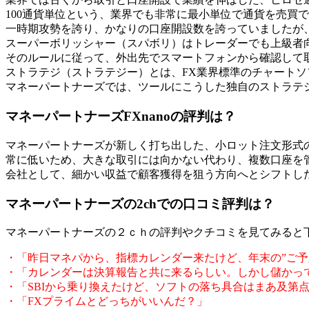
100通貨単位という、業界でも非常に最小単位で通貨を売買
一時期攻勢を誇り、かなりの口座開設数を誇っていましたが、現
スーパーボリッシャー（スパボリ）はトレーダーでも上級者
そのルールに従って、外出先でスマートフォンから確認して
ストラテジ（ストラテジー）とは、FX業界標準のチャート
マネーパートナーズでは、ツールにこうした独自のストラテ
マネーパートナーズFXnanoの評判は？
マネーパートナーズが新しく打ち出した、小ロット注文形式のFX
常に低いため、大きな取引には向かない代わり、複数口座を
会社として、細かい収益で顧客獲得を狙う方向へとシフトし
マネーパートナーズの2chでの口コミ評判は？
マネーパートナーズの２ｃｈの評判やクチコミを見てみると
・「昨日マネパから、指標カレンダー来たけど、年末の”ご予
・「カレンダーは決算報告と共に来るらしい。しかし儲かっ
・「SBIから乗り換えたけど、ソフトの落ち具合はまあ及第
・「FXプライムとどっちがいいんだ？」