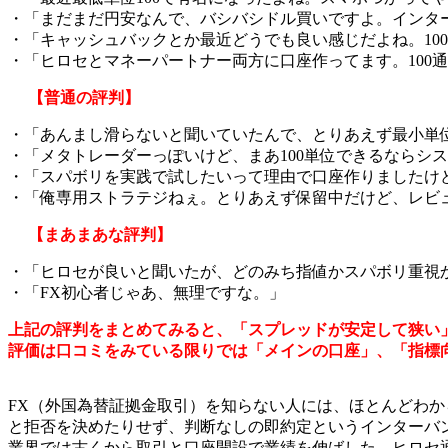
・「まだまだ円安なんで、バシバシドル買いですよ。インタ
・「キャッシュバックとか最近どうでも良い感じだよね。10
・「ヒロセとマネーパートナー両方に口座作ってます。100
【普通の評判】
・「あんまし滑らないと聞いていたんで、とりあえず最小単
・「メタトレーダーっぽいけど、まあ100単位できるならシ
・「スパボリを実践で試したいって理由で口座作りましたけ
・「俺専用ストラテジねぇ。とりあえず保留中だけど、レビ
【まあまあな評判】
・「ヒロセが良いと聞いたが、どのみち指値かスパボリ重視
・「FX初心者じゃあ、無理ですな。」
上記の評判をまとめてみると、「スプレッドが安定して狭い
評価は口コミをみている限りでは「メインの口座」、「指標
FX（外国為替証拠金取引）を知らない人には、ほとんどわ
と拒否を決めたりせず、判断なしの即約定というインターバ
業界では古くから取引と口座開設で業績を伸ばした、ヒロセ