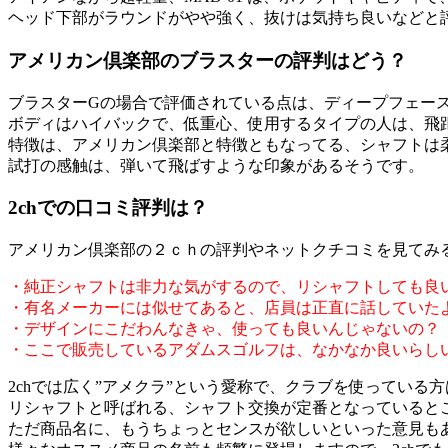
ヘッド下部がラウンドがやや強く、抜けは気持ち良いなどと
アメリカン倶楽部のブラスターの評判はどう？
ブラスターGの場合で評価されている点は、ディープフェー
ボディはハイバックで、低重心、使用するタイプの人は、飛
特徴は、アメリカン倶楽部と特徴ともなってる、シャフトは
試打の感触は、弾いて飛ばすような印象があるそうです。
2chでの口コミ評判は？
アメリカン倶楽部の２ｃｈの評判やネットクチコミを見てみ
・純正シャフトは非力な気がするので、リシャフトしても良
・有名メーカーには似せてあると、店員は正直に話していた
・デザインにこだわんなきゃ、使っても良いんじゃないの？
・ここで販売しているアダムスゴルフは、なかなか良いらし
2chでは広く”アメクラ”という愛称で、クラブを使っている
リシャフトと呼ばれる、シャフト交換が定番となっているとこ
ただ商品名に、もうちょっとセンスが欲しいといった意見も