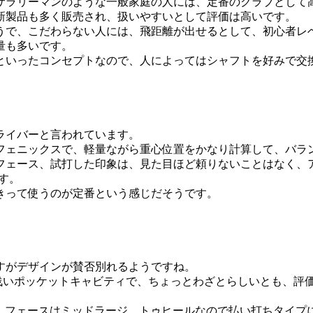
サラリーマンのような一般家庭の人には、定番のクラブとして
新製品も多く販売され、扱いやすいとして評価は高いです。
うで、こだわらない人には、飛距離が出せるとして、初心者レ
量も多いです。
といったコンセプトなので、人によってはシャフトを好みで交
ライバーと言われています。
フェニックスで、軽量ながら重心位置をかなり計算して、バラ
フェース、試打した印象は、見た目ほど頼りないことはなく、
す。
きって使うのが定番という感じだそうです。
。
すがデザインが賛否別れるようですね。
浅いポッケットキャビティで、ちょっとわざとらしいとも、評
ィで、フェースはミッドラージ、トゥヒールなので払い打ちタイプ