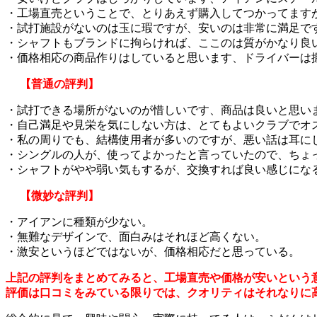
・工場直売ということで、とりあえず購入してつかってます
・試打施設がないのは玉に瑕ですが、安いのは非常に満足で
・シャフトもブランドに拘らければ、ここのは質がかなり良
・価格相応の商品作りはしていると思います、ドライバーは
【普通の評判】
・試打できる場所がないのが惜しいです、商品は良いと思い
・自己満足や見栄を気にしない方は、とてもよいクラブでオ
・私の周りでも、結構使用者が多いのですが、悪い話は耳に
・シングルの人が、使ってよかったと言っていたので、ちょ
・シャフトがやや弱い気もするが、交換すれば良い感じにな
【微妙な評判】
・アイアンに種類が少ない。
・無難なデザインで、面白みはそれほど高くない。
・激安というほどではないが、価格相応だと思っている。
上記の評判をまとめてみると、工場直売や価格が安いという
評価は口コミをみている限りでは、クオリティはそれなりに