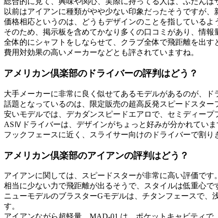
総合的に見て、興味や関心、実際に持ってる人は、ふだんは
以前はアイアンに種類がやや少ない印象だったそうですが、
価格相応というのは、どうもデザインのことを指しているよ
そのため、掲示板を含めてかなり多くの口コミがあり、情報
全体的にシャフトをしならせて、クラブ全体で飛距離を出す
費用対効果の高いメーカーなどとも評されていますね。
アメリカン倶楽部のドライバーの評判はどう？
大手メーカーに非常に良く似せてあるモデルがあるのが、ド
話題となっているのは、限定販売の超高反発スピードスター
安いモデルでは、デカダンスピードエアロで、セミディープ
ASⅣドライバーは、デザインがちょっと好みが分かれていま
フックフェースに近く、スライサー向けのドライバーで割り
アメリカン倶楽部のアイアンの評判はどう？
アイアンに関しては、スピードスターが非常に高い評価です
相当に少ない力で飛距離が出るそうで、スタイルは低重心で
ニューモデルのブラスターGモデルは、チタンフェースで、
す。
アイアンながら超軽量、MAD-01 は、ポケットキャビテ